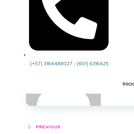
Author
fonpr
(+57) 3184488027 - (601) 6316425
Inici
PREVIOUS