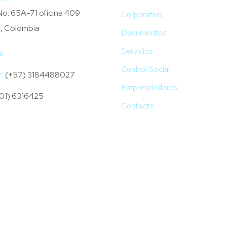
o. 65A-71 oficina 409
Corporativo
, Colombia
Documentos
Servicios
:
fonproul@gmail.com
Control Social
:
(+57) 3184488027
Emprendedores
01) 6316425
Contacto