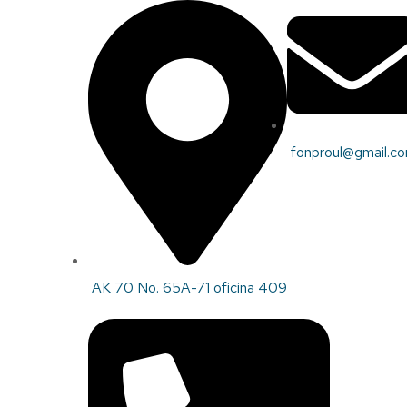
NOTICIAS
CODEUDOR SOLI
fonproul@gmail.c
Fonproul24
14 De Enero De 2026
0 Commen
Home
Noticias
CODEUDOR SOLIDARIO
AK 70 No. 65A-71 oficina 409