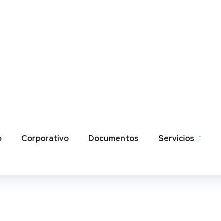
Twit
Face
Pin
ter
book
ere
t
oul24
o
Corporativo
Documentos
Servicios