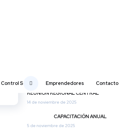
t
Linke
s
dIn
Noticias Recientes
CODEUDOR
SOLIDARIO
14 de enero de 2026
Control Social
Emprendedores
Contacto
PARTICIPACIÓN
REUNIÓN REGIONAL CENTRAL
14 de noviembre de 2025
CAPACITACIÓN ANUAL
5 de noviembre de 2025